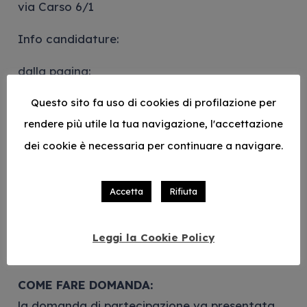
via Carso 6/1
Info candidature:
dalla pagina:
https://www.scelgoilserviziocivile.gov.it/
Questo sito fa uso di cookies di profilazione per
rendere più utile la tua navigazione, l'accettazione
scegli il progetto Italia
dei cookie è necessaria per continuare a navigare.
indica la tua Regione: Liguria
indica la tua città: Genova
Accetta
Rifiuta
indica il codice ente: SU00218
Leggi la Cookie Policy
COME FARE DOMANDA:
la domanda di partecipazione va presentata